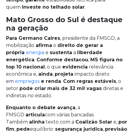
quem
investe no telhado solar
.
Mato Grosso do Sul é destaque
na geração
Para Germano Caires
, presidente da FMSGD, a
mobilização
afirma
o
direito de gerar a
própria
energia
e
sustenta
a
liberdade
energética
.
Conforme destacou
,
MS figura no
top 10 nacional
, o que
evidencia
relevância
econômica e,
ainda
,
projeta
impacto direto
em
empregos
e renda
.
Com regras estáveis
, o
setor
pode criar
mais de 32 mil vagas
diretas e
indiretas no estado.
Enquanto o debate avança
, a
FMSGD
articula
com várias bancadas.
Também
alinha
texto com a
Coalizão Solar
e,
por
fim
,
pede
equilíbrio:
segurança jurídica
,
previsão