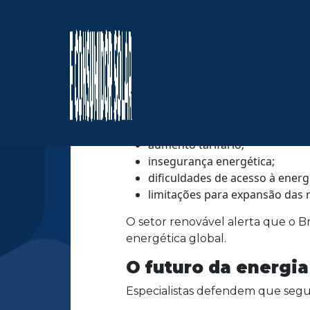
Enquanto alguns de
a conta
O debate vai além de números.
Porque no final, quem absorve os
Enquanto bilhões são direcionad
enfrentando:
aumento tarifário;
insegurança energética;
dificuldades de acesso à energ
limitações para expansão das 
O setor renovável alerta que o Br
energética global.
O futuro da energia
Especialistas defendem que segu