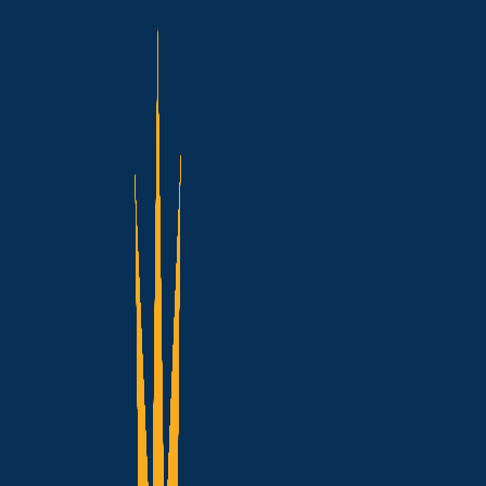
MPF pede sus
energia e ac
conta de luz