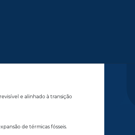
onsumidores pagam
fósseis, consumidores seguem
evisível e alinhado à transição
pansão de térmicas fósseis.