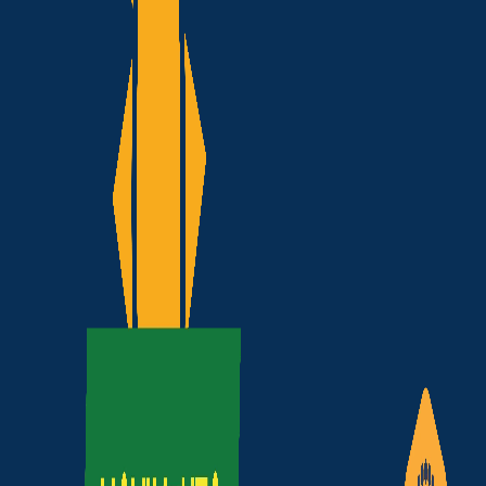
O órgão solicitou à Justiça a su
março, apontando indícios de irre
O certame contratou aproximad
usinas termelétricas a gás natu
usinas a carvão mineral;
ampliação de hidrelétricas.
Mas o que deveria representar s
direcionamento da política energ
Preço saltou de R$ 
O principal ponto levantado pelo
Segundo as denúncias, o Ministér
divulgar os valores originais.
Resultado:
O custo estimado saltou de apr