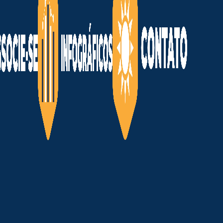
los próximos 15 anos.
 às fontes fósseis, especialmente
as.
rasil está escolhendo para o