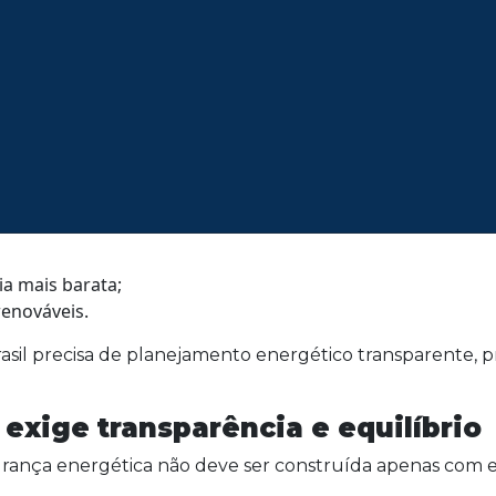
fendem contratos bilionários, c
 custos das decisões energéticas é a população.
os para contratos de longa duração envolvendo fontes 
ia mais barata;
renováveis.
asil precisa de planejamento energético transparente, pr
 exige transparência e equilíbrio
rança energética não deve ser construída apenas com ex