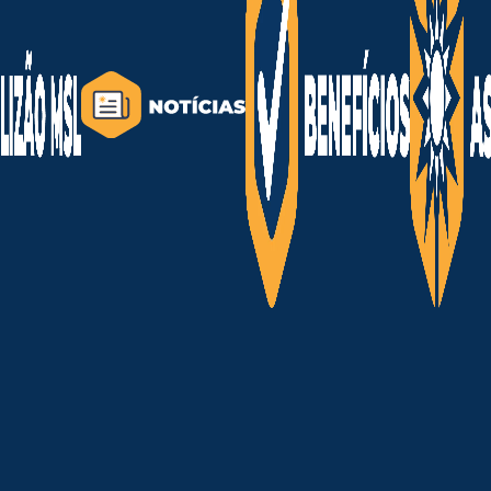
ilhões.
retamente à conta de luz dos consumidores brasileiros pe
ta de transparência
 (AIR);
s;
os adotados;
expressivo dos custos.
istas levantam preocupações sobre possível favorecimento
em detrimento de alternativas renováveis mais competitiv
ição energética, cresce o debate sobre qual direção o B