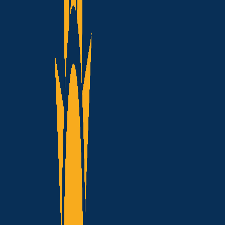
MPF pede suspensão 
O maior leilão de energia realiza