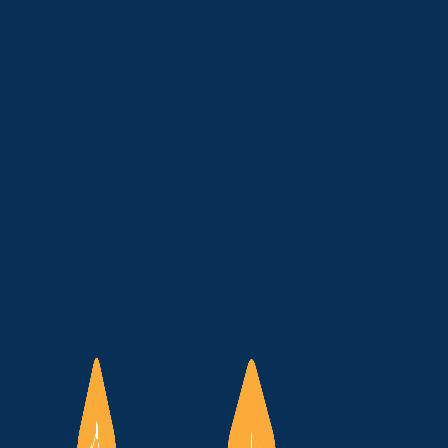
Potência (LRCAP), realizado em
luz dos consumidores brasileiros.
re transparência, custos e
s antes da realização do certame.
o do leilão apenas 72 horas após