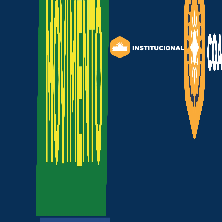
para:
R$ 515,7 bilhões.
Um aumento superior a
R$ 215 b
E o impacto final pode chegar di
Setor questiona fal
O MPF questiona a ausência de:
Análise de Impacto Regulatório
Estudos técnicos aprofundado
Transparência sobre os critéri
Justificativas para o aumento 
Além disso, entidades e especial
térmicas a gás e carvão mineral, 
Enquanto o mundo acelera a trans
futuro do setor elétrico.